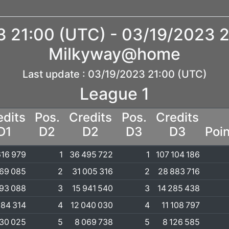
 21:00 (UTC) - 03/19/2023 
Milkyway@home
Last update : 03/19/2023 21:00 (UTC)
League 1
edits
Pos.
Credits
Pos.
Credits
D1
D2
D2
D3
D3
Poi
616 979
1
36 495 722
1
107 104 186
69 085
2
31 005 316
2
28 883 716
293 088
3
15 941 540
3
14 285 438
884 314
4
12 040 030
4
11 108 797
530 025
5
8 069 738
5
8 126 585