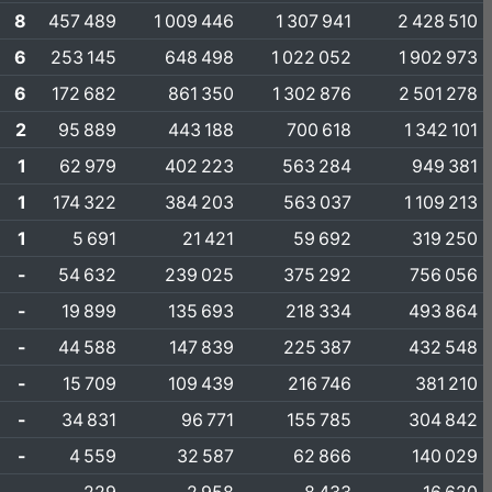
8
457 489
1 009 446
1 307 941
2 428 510
6
253 145
648 498
1 022 052
1 902 973
6
172 682
861 350
1 302 876
2 501 278
2
95 889
443 188
700 618
1 342 101
1
62 979
402 223
563 284
949 381
1
174 322
384 203
563 037
1 109 213
1
5 691
21 421
59 692
319 250
-
54 632
239 025
375 292
756 056
-
19 899
135 693
218 334
493 864
-
44 588
147 839
225 387
432 548
-
15 709
109 439
216 746
381 210
-
34 831
96 771
155 785
304 842
-
4 559
32 587
62 866
140 029