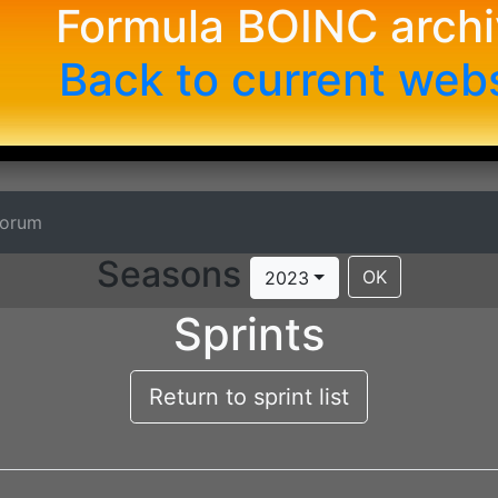
Formula BOINC arch
Back to current web
Forum
Seasons
OK
2023
Sprints
Return to sprint list