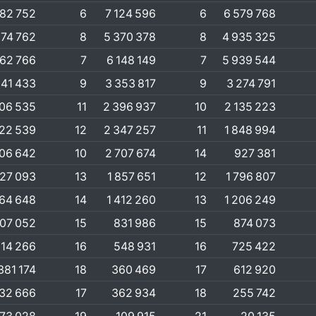
682 752
6
7 124 596
6
6 579 768
874 762
8
5 370 378
8
4 935 325
962 766
7
6 148 149
7
5 939 544
241 433
9
3 353 817
9
3 274 791
506 535
11
2 396 937
10
2 135 223
822 539
12
2 347 257
11
1 848 994
506 642
10
2 707 674
14
927 381
127 093
13
1 857 651
12
1 796 807
264 648
14
1 412 260
13
1 206 249
07 052
15
831 986
15
874 073
14 266
16
548 931
16
725 422
381 174
18
360 469
17
612 920
32 666
17
362 934
18
255 742