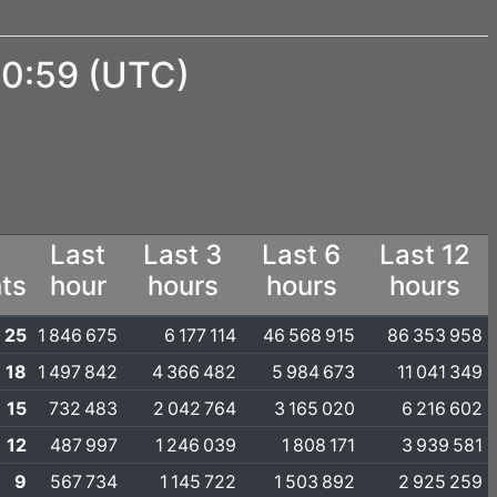
20:59 (UTC)
Last
Last 3
Last 6
Last 12
nts
hour
hours
hours
hours
25
1 846 675
6 177 114
46 568 915
86 353 958
18
1 497 842
4 366 482
5 984 673
11 041 349
15
732 483
2 042 764
3 165 020
6 216 602
12
487 997
1 246 039
1 808 171
3 939 581
9
567 734
1 145 722
1 503 892
2 925 259