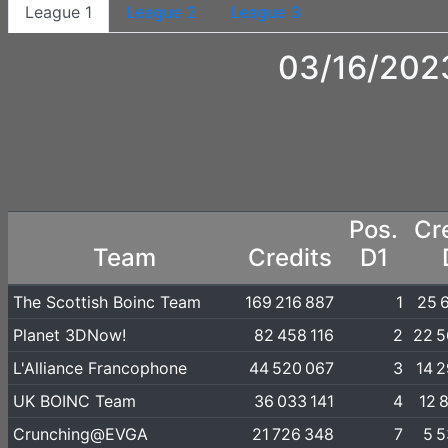
League 1
League 2
League 3
03/16/2023
Pos.
Cr
Team
Credits
D1
The Scottish Boinc Team
169 216 887
1
25 
Planet 3DNow!
82 458 116
2
22 5
L'Alliance Francophone
44 520 067
3
14 
UK BOINC Team
36 033 141
4
12 
Crunching@EVGA
21 726 348
7
5 