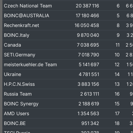
Czech National Team
20 387 116
6
6 
BOINC@AUSTRALIA
17 180 466
5
6 
Rechenkraft.net
16 050 458
8
3 
BOINC.Italy
9 870 040
9
3 
Canada
7 038 695
11
2 
SETI.Germany
7 018 790
10
2 
meisterkuehler.de Team
5 141 697
12
1 
Ukraine
4 781 551
14
1 
H.P.C.N.Swiss
3 883 156
13
1 
Russia Team
2 613 111
16
9
BOINC Synergy
2 188 619
15
9
AMD Users
1 354 563
17
BOINC.BE
951 342
18
3